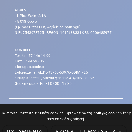
ADRES
ul. Plac Wolności 6
45-018 Opole
(I p. nad Pizza Hut, wejście od parkingu)
NIP: 7543078725 | REGON: 161568833 | KRS: 0000485977
KONTAKT
Telefon:
77 446 14 00
Fax:
77 44 59 612
biuro@ao.opole.pl
E-doręczenia: AE:PL-93765-53976-GDRAR-25
ePuap address: /Stowarzyszenie-AO/SkrytkaESP
Godziny pracy: Pn-Pt 07.30 - 15.30
Ta strona korzysta z plików cookies. Sprawdź naszą
politykę cookies
żeby
dowiedzieć się więcej.
©Aglomeracja Opolska - Wszystkie prawa
USTAWIENIA
AKCEPTUJ WSZYSTKIE