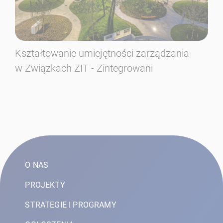
Kształtowanie umiejętności zarządzania
Za
w Związkach ZIT - Zintegrowani
ra
ka
O NAS
PROJEKTY
STRATEGIE I PROGRAMY