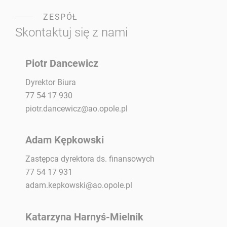
ZESPÓŁ
Skontaktuj się z nami
Piotr Dancewicz
Dyrektor Biura
77 54 17 930
piotr.dancewicz@ao.opole.pl
Adam Kępkowski
Zastępca dyrektora ds. finansowych
77 54 17 931
adam.kepkowski@ao.opole.pl
Katarzyna Harnyś-Mielnik