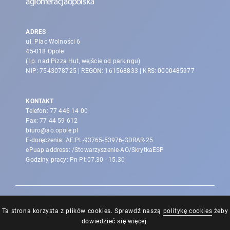
ADRES
ul. Plac Wolności 6
45-018 Opole
(I p. nad Pizza Hut, wejście od parkingu)
NIP: 7543078725 | REGON: 161568833 | KRS: 0000485977
KONTAKT
Telefon:
77 446 14 00
Fax:
77 44 59 612
biuro@ao.opole.pl
E-doręczenia: AE:PL-93765-53976-GDRAR-25
ePuap address: /Stowarzyszenie-AO/SkrytkaESP
Godziny pracy: Pn-Pt 07.30 - 15.30
Ta strona korzysta z plików cookies. Sprawdź naszą
politykę cookies
żeby
dowiedzieć się więcej.