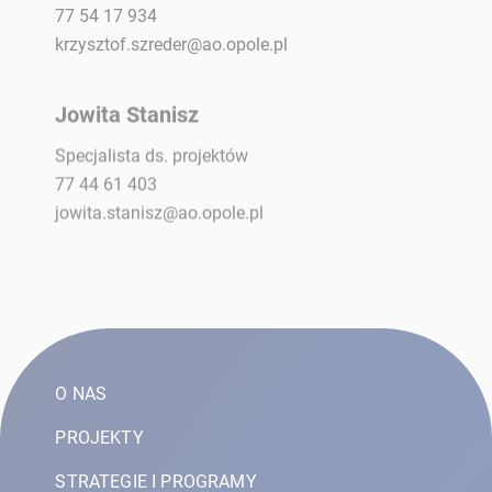
77 54 17 934
krzysztof.szreder@ao.opole.pl
Jowita Stanisz
Specjalista ds. projektów
77 44 61 403
jowita.stanisz@ao.opole.pl
O NAS
PROJEKTY
STRATEGIE I PROGRAMY