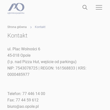
Strona główna
Kontakt
Kontakt
ul. Plac Wolności 6
45-018 Opole
(I p. nad Pizza Hut, wejście od parkingu)
NIP: 7543078725 | REGON: 161568833 | KRS:
0000485977
Telefon:
77 446 14 00
Fax:
77 44 59 612
biuro@ao.opole.pl