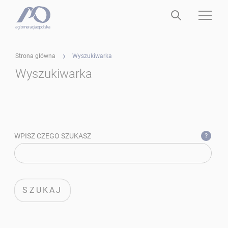
Strona główna
Wyszukiwarka
Wyszukiwarka
Wyszukiwarka
słowa: Wyszukiwarka nie ma w słowniku
WPISZ CZEGO SZUKASZ
?
SZUKAJ