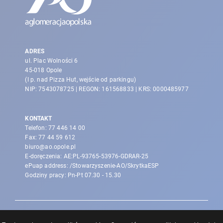
ADRES
ul. Plac Wolności 6
45-018 Opole
(I p. nad Pizza Hut, wejście od parkingu)
NIP: 7543078725 | REGON: 161568833 | KRS: 0000485977
KONTAKT
Telefon:
77 446 14 00
Fax:
77 44 59 612
biuro@ao.opole.pl
E-doręczenia: AE:PL-93765-53976-GDRAR-25
ePuap address: /Stowarzyszenie-AO/SkrytkaESP
Godziny pracy: Pn-Pt 07.30 - 15.30