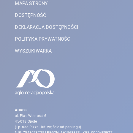
MAPA STRONY
DOSTĘPNOŚĆ
DEKLARACJA DOSTĘPNOŚCI
POLITYKA PRYWATNOŚCI
WYSZUKIWARKA
ADRES
ul. Plac Wolności 6
45-018 Opole
(I p. nad Pizza Hut, wejście od parkingu)
NIP: 7543078725 | REGON: 161568833 | KRS: 0000485977