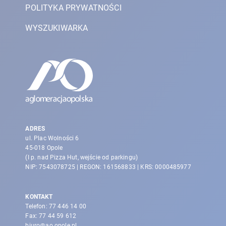
POLITYKA PRYWATNOŚCI
WYSZUKIWARKA
ADRES
ul. Plac Wolności 6
45-018 Opole
(I p. nad Pizza Hut, wejście od parkingu)
NIP: 7543078725 | REGON: 161568833 | KRS: 0000485977
KONTAKT
Telefon:
77 446 14 00
Fax:
77 44 59 612
biuro@ao.opole.pl