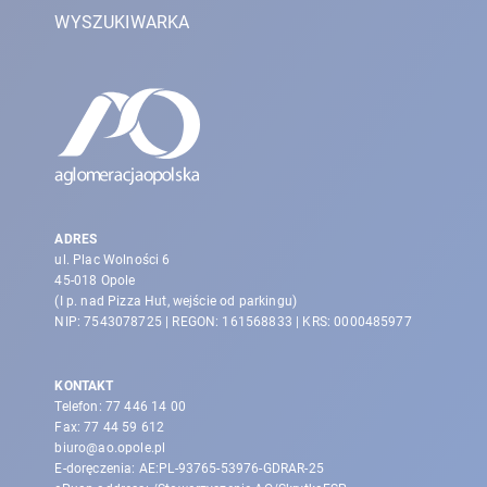
WYSZUKIWARKA
ADRES
ul. Plac Wolności 6
45-018 Opole
(I p. nad Pizza Hut, wejście od parkingu)
NIP: 7543078725 | REGON: 161568833 | KRS: 0000485977
KONTAKT
Telefon:
77 446 14 00
Fax:
77 44 59 612
biuro@ao.opole.pl
E-doręczenia: AE:PL-93765-53976-GDRAR-25