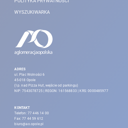
POLITYKA PRYWATNOŚCI
WYSZUKIWARKA
ADRES
ul. Plac Wolności 6
45-018 Opole
(I p. nad Pizza Hut, wejście od parkingu)
NIP: 7543078725 | REGON: 161568833 | KRS: 0000485977
KONTAKT
Telefon:
77 446 14 00
Fax:
77 44 59 612
biuro@ao.opole.pl