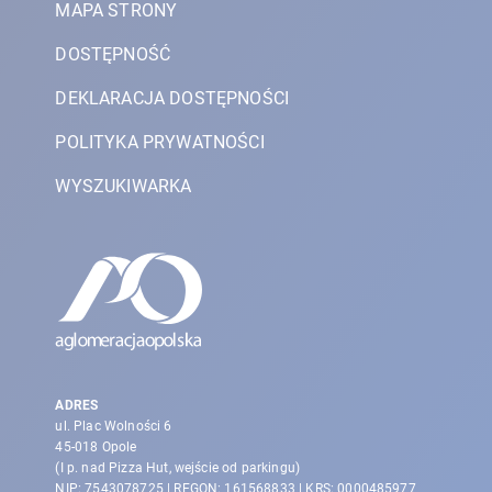
MAPA STRONY
DOSTĘPNOŚĆ
DEKLARACJA DOSTĘPNOŚCI
POLITYKA PRYWATNOŚCI
WYSZUKIWARKA
ADRES
ul. Plac Wolności 6
45-018 Opole
(I p. nad Pizza Hut, wejście od parkingu)
NIP: 7543078725 | REGON: 161568833 | KRS: 0000485977