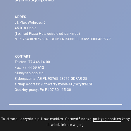
ADRES
ul. Plac Wolności 6
45-018 Opole
(I p. nad Pizza Hut, wejście od parkingu)
NIP: 7543078725 | REGON: 161568833 | KRS: 0000485977
KONTAKT
Telefon:
77 446 14 00
Fax:
77 44 59 612
biuro@ao.opole.pl
E-doręczenia: AE:PL-93765-53976-GDRAR-25
ePuap address: /Stowarzyszenie-AO/SkrytkaESP
Godziny pracy: Pn-Pt 07.30 - 15.30
Ta strona korzysta z plików cookies. Sprawdź naszą
politykę cookies
żeby
dowiedzieć się więcej.