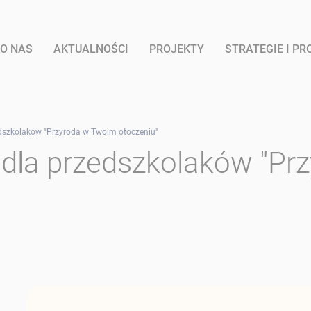
O NAS
AKTUALNOŚCI
PROJEKTY
STRATEGIE I P
edszkolaków "Przyroda w Twoim otoczeniu"
 dla przedszkolaków "Pr