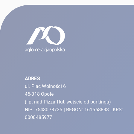
ADRES
ul. Plac Wolności 6
45-018 Opole
(I p. nad Pizza Hut, wejście od parkingu)
NIP: 7543078725 | REGON: 161568833 | KRS:
0000485977